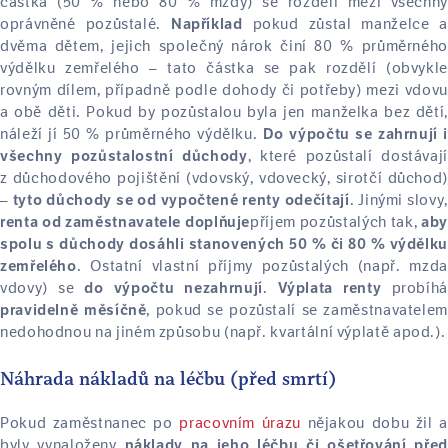
částka (50 % nebo 80 % mzdy) se rozdělí mezi všechny
oprávněné pozůstalé.
pokud zůstal manželce a
Například
dvěma dětem, jejich společný nárok činí 80 % průměrného
výdělku zemřelého – tato částka se pak rozdělí (obvykle
rovným dílem, případně podle dohody či potřeby) mezi vdovu
a obě děti. Pokud by pozůstalou byla jen manželka bez dětí,
náleží jí 50 % průměrného výdělku.
Do výpočtu se zahrnují i
, které pozůstalí dostávají
všechny pozůstalostní důchody
z důchodového pojištění (vdovský, vdovecký, sirotčí důchod)
–
. Jinými slovy,
tyto důchody se od vypočtené renty odečítají
příjem pozůstalých tak,
renta od zaměstnavatele doplňuje
aby
spolu s důchody dosáhli stanovených 50 % či 80 % výdělku
. Ostatní vlastní příjmy pozůstalých (např. mzda
zemřelého
vdovy) se
.
probíhá
do výpočtu nezahrnují
Výplata renty
, pokud se pozůstalí se zaměstnavatelem
pravidelně měsíčně
nedohodnou na jiném způsobu (např. kvartální výplatě apod.).
Náhrada nákladů na léčbu (před smrtí)
Pokud zaměstnanec po
pracovním úrazu
nějakou dobu žil a
byly vynaloženy
náklady na jeho léčbu či ošetřování před