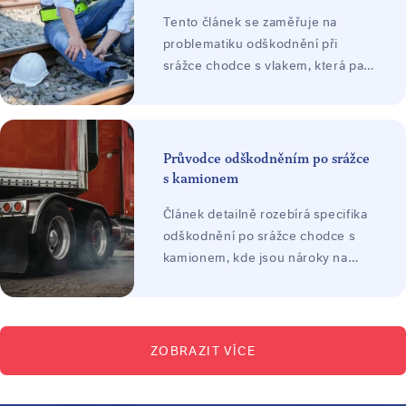
Tento článek se zaměřuje na
problematiku odškodnění při
srážce chodce s vlakem, která patří
k nejzávažnějším dopravním
nehodám s často fatálními
následky. Vysvětluje právní rámec
odpovědnosti, možnosti uplatnění
Průvodce odškodněním po srážce
nároků i klíčové faktory, které
s kamionem
ovlivňují výši odškodnění, včetně
Článek detailně rozebírá specifika
praktických příkladů z praxe.
odškodnění po srážce chodce s
kamionem, kde jsou nároky na
majetkovou i nemajetkovou újmu
často zásadnější kvůli devastačním
následkům střetu. Text vysvětluje
proces dosažení spravedlivé
ZOBRAZIT VÍCE
náhrady, význam dat z tachografu a
rozsah odpovědnosti dopravních