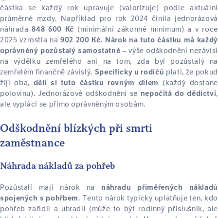
částka se každý rok upravuje (valorizuje) podle aktuální
průměrné mzdy. Například pro rok 2024 činila jednorázová
náhrada
(minimální zákonné minimum) a v roce
848 600 Kč
2025 vzrostla na
.
902 200 Kč
Nárok na tuto částku má každý
– výše odškodnění nezávisí
oprávněný pozůstalý samostatně
na výdělku zemřelého ani na tom, zda byl pozůstalý na
zemřelém finančně závislý.
platí, že pokud
Specificky u rodičů
žijí oba,
(každý dostane
dělí si tuto částku rovným dílem
polovinu). Jednorázové odškodnění se
,
nepočítá do dědictví
ale vyplácí se přímo oprávněným osobám.
Odškodnění blízkých při smrti
zaměstnance
Náhrada nákladů za pohřeb
Pozůstalí mají nárok na
náhradu přiměřených nákladů
. Tento nárok typicky uplatňuje ten, kdo
spojených s pohřbem
pohřeb zařídil a uhradil (může to být rodinný příslušník, ale