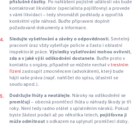
. Po nahlášení pojistné události vás bude
příslušné částky
kontaktovat likvidátor (specialista pojišťovny) a provede
s vámi likvidaci – tedy shromáždí podklady a vypočítá
konkrétní výše náhrad. Buďte připraveni doplnit
požadované dokumenty a informace.
. Smrtelný
Sledujte vyšetřování a závěry o odpovědnosti
pracovní úraz vždy vyšetřuje policie a často i oblastní
inspektorát práce.
Výsledky vyšetřování mohou ovlivnit,
. Buďte proto v
zda a v jaké výši odškodnění dostanete
kontaktu s orgány, případně se můžete nechat v
trestním
řízení
zastoupit zmocněncem (advokátem), který bude
hájit vaše práva (např. nahlížet do spisu, účastnit se
soudu apod.).
. Nároky na odškodnění se
Dodržujte lhůty a neotálejte
– obecná promlčecí lhůta u náhrady škody je tři
promlčují
roky. Není tedy radno otálet s uplatněním nároků. Pokud
byste žádost podali až po několika letech,
pojišťovna ji
s odkazem na uplynutí promlčecí doby.
může odmítnout