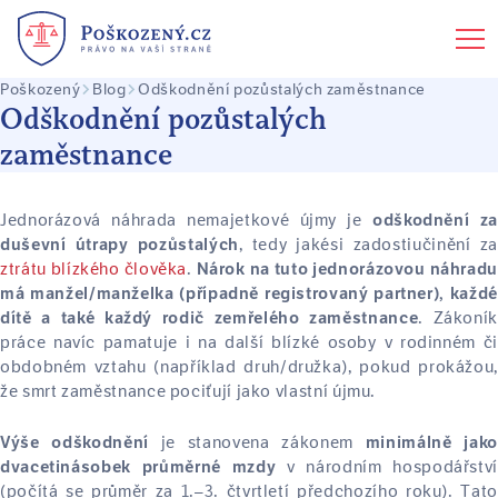
Poškozený
Blog
Odškodnění pozůstalých zaměstnance
Odškodnění pozůstalých
zaměstnance
Jednorázová náhrada nemajetkové újmy je
odškodnění za
, tedy jakési zadostiučinění za
duševní útrapy pozůstalých
ztrátu blízkého člověka
.
Nárok na tuto jednorázovou náhrad
má manžel/manželka (případně registrovaný partner), každé
. Zákoník
dítě a také každý rodič zemřelého zaměstnance
práce navíc pamatuje i na další blízké osoby v rodinném či
obdobném vztahu (například druh/družka), pokud prokážou,
že smrt zaměstnance pociťují jako vlastní újmu.
je stanovena zákonem
Výše odškodnění
minimálně jako
v národním hospodářství
dvacetinásobek průměrné mzdy
(počítá se průměr za 1.–3. čtvrtletí předchozího roku). Tato