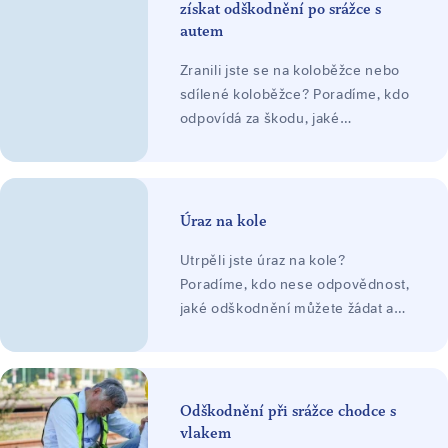
získat odškodnění po srážce s
autem
Zranili jste se na koloběžce nebo
sdílené koloběžce? Poradíme, kdo
odpovídá za škodu, jaké
odškodnění lze žádat a jak
postupovat. Posouzení zdarma.
Úraz na kole
Utrpěli jste úraz na kole?
Poradíme, kdo nese odpovědnost,
jaké odškodnění můžete žádat a
jak postupovat při uplatnění
nároku. Konzultace zdarma.
Odškodnění při srážce chodce s
vlakem