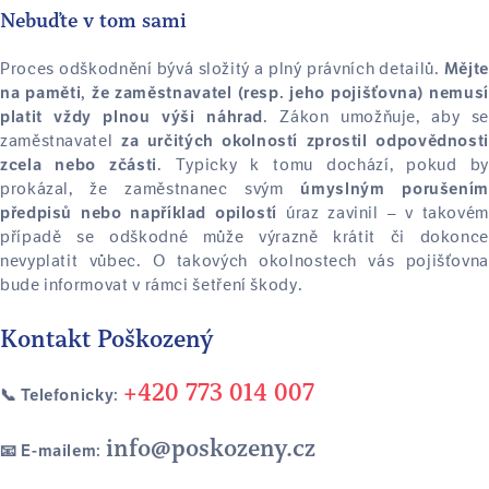
Nebuďte v tom sami
Proces odškodnění bývá složitý a plný právních detailů.
Mějte
na paměti, že zaměstnavatel (resp. jeho pojišťovna) nemusí
. Zákon umožňuje, aby se
platit vždy plnou výši náhrad
zaměstnavatel
za určitých okolností zprostil odpovědnosti
. Typicky k tomu dochází, pokud by
zcela nebo zčásti
prokázal, že zaměstnanec svým
úmyslným porušením
úraz zavinil – v takové
předpisů nebo například opilostí
případě se odškodné může výrazně krátit či dokonce
nevyplatit vůbec. O takových okolnostech vás pojišťovna
bude informovat v rámci šetření škody.
Kontakt Poškozený
+420 773 014 007
📞 Telefonicky:
info@poskozeny.cz
📧 E-mailem: