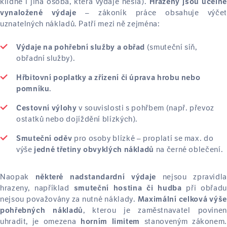
klidně i jiná osoba, která výdaje nesla).
Hrazeny jsou účelně
– zákoník práce obsahuje výčet
vynaložené výdaje
uznatelných nákladů. Patří mezi ně zejména:
(smuteční síň,
Výdaje na pohřební služby a obřad
obřadní služby).
Hřbitovní poplatky a zřízení či úprava hrobu nebo
.
pomníku
v souvislosti s pohřbem (např. převoz
Cestovní výlohy
ostatků nebo dojíždění blízkých).
pro osoby blízké – proplatí se max. do
Smuteční oděv
výše
na černé oblečení.
jedné třetiny obvyklých nákladů
Naopak
nejsou zpravidla
některé nadstandardní výdaje
hrazeny, například
při obřadu
smuteční hostina či hudba
nejsou považovány za nutné náklady.
Maximální celková výše
, kterou je zaměstnavatel povinen
pohřebných nákladů
uhradit, je omezena
stanoveným zákonem.
horním limitem