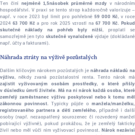
Ten činí
v národní
nejméně 1,5násobek průměrné mzdy
hospodářství. V praxi se tento strop každoročně valorizuje –
např. v roce 2023 byl limit pro pohřebné
, v roce
59 000 Kč
2024
a pro rok 2025 vzrostl na
.
63 700 Kč
67 700 Kč
Pokud
, proplatí se
skutečné náklady na pohřeb byly nižší
samozřejmě jen tyto
výdaje (dokládané
skutečně vynaložené
např. účty a fakturami).
Náhrada ztráty na výživě pozůstalých
Dalším klíčovým nárokem pozůstalých je
náhrada nákladů na
, někdy zvaná pozůstalostní renta. Tento nárok má
výživu
zajistit vyživovaným osobám prostředky, o které přišly
.
v důsledku úmrtí živitele
Má na ni nárok každá osoba, které
zemřelý zaměstnanec výživu poskytoval nebo k tomu měl
. Typicky půjde o
zákonnou povinnost
manžela/manželku,
, případně i další
registrovaného partnera a děti zemřelého
osoby (např. nezaopatřený sourozenec či rozvedený manžel
pobírající výživné), pokud prokážou, že je zemřelý fakticky
živil nebo měl vůči nim vyživovací povinnost.
Nárok nezávisí