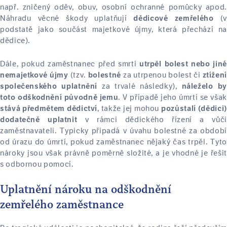
např. zničený oděv, obuv, osobní ochranné pomůcky apod.
Náhradu věcné škody uplatňují
(v
dědicové zemřelého
podstatě jako součást majetkové újmy, která přechází na
dědice).
Dále, pokud zaměstnanec před smrtí
utrpěl bolest nebo jiné
(tzv.
za utrpenou bolest či
nemajetkové újmy
bolestné
ztížení
za trvalé následky),
společenského uplatnění
náleželo by
. V případě jeho úmrtí se vša
toto odškodnění původně jemu
, takže jej mohou
stává předmětem dědictví
pozůstalí (dědici)
v rámci dědického řízení a vůči
dodatečně uplatnit
zaměstnavateli. Typicky připadá v úvahu bolestné za období
od úrazu do úmrtí, pokud zaměstnanec nějaký čas trpěl. Tyto
nároky jsou však právně poměrně složité, a je vhodné je řešit
s odbornou pomocí.
Uplatnění nároku na odškodnění
zemřelého zaměstnance