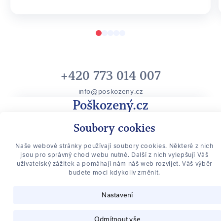
+420 773 014 007
info@poskozeny.cz
Poškozený.cz
O vaše práva poškozeného se stará Advokátní kancelář Šmarda,
Soubory cookies
se sídlem v Olomouci a Praze
, Praha
Nenechte si uniknout nic důležitého
Naše webové stránky používají soubory cookies. Některé z nich
jsou pro správný chod webu nutné. Další z nich vylepšují Váš
Přihlaste se k odběru novinek
uživatelský zážitek a pomáhají nám náš web rozvíjet. Váš výběr
budete moci kdykoliv změnit.
PŘIHLÁSIT SE K ODBĚRU
Nastavení
Odmítnout vše