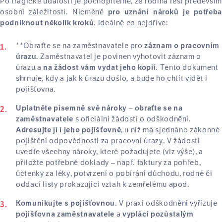
Po tragické události je pochopitelné, že rodina řeší především
osobní záležitosti. Nicméně
pro uznání nároků je potřeba
. Ideálně co nejdříve:
podniknout několik kroků
**Obraťte se na zaměstnavatele pro
záznam o pracovním
. Zaměstnavatel je povinen vyhotovit záznam o
úrazu
úrazu a
. Tento dokument
na žádost vám vydat jeho kopii
shrnuje, kdy a jak k úrazu došlo, a bude ho chtít vidět i
pojišťovna.
–
Uplatněte písemně své nároky
obraťte se na
s oficiální žádostí o odškodnění.
zaměstnavatele
, u níž má sjednáno zákonné
Adresujte ji i jeho pojišťovně
pojištění odpovědnosti za pracovní úrazy. V žádosti
uveďte všechny nároky, které požadujete (viz výše), a
přiložte potřebné doklady – např. faktury za pohřeb,
účtenky za léky, potvrzení o pobírání důchodu, rodné či
oddací listy prokazující vztah k zemřelému apod.
. V praxi odškodnění vyřizuje
Komunikujte s pojišťovnou
a
pojišťovna zaměstnavatele
vyplácí pozůstalým