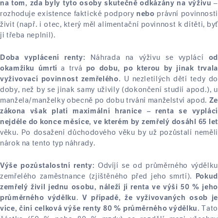
na tom, zda byly tyto osoby skutečně odkázány na výživu
rozhoduje existence faktické podpory
právní povinnosti
nebo
živit (např. i otec, který měl alimentační povinnost k dítěti, byť
ji třeba neplnil).
Náhrada na výživu se vyplácí
Doba vyplácení renty:
od
a trvá
okamžiku úmrtí
po dobu, po kterou by jinak trvala
. U nezletilých dětí tedy do
vyživovací povinnost zemřelého
doby, než by se jinak samy uživily (dokončení studií apod.), u
manžela/manželky obecně po dobu trvání manželství apod.
Ze
zákona však platí maximální hranice – renta se vyplácí
nejdéle do konce měsíce, ve kterém by zemřelý dosáhl 65 let
věku. Po dosažení důchodového věku by už pozůstalí neměli
nárok na tento typ náhrady.
Odvíjí se od průměrného výdělk
Výše pozůstalostní renty:
zemřelého zaměstnance (zjištěného před jeho smrtí).
Pokud
zemřelý živil jednu osobu, náleží jí renta ve výši 50 % jeho
.
průměrného výdělku
V případě, že vyživovaných osob je
. Tato
více, činí celková výše renty 80 % průměrného výdělku