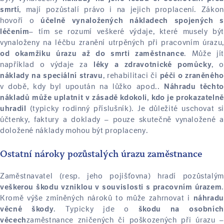
, mají pozůstalí právo i na jejich proplacení. Zákon
smrtí
hovoří o
účelně vynaložených nákladech spojených s
– tím se rozumí veškeré výdaje, které musely být
léčením
vynaloženy na léčbu zranění utrpěných při pracovním úrazu,
. Může jít
od okamžiku úrazu až do smrti zaměstnance
například o výdaje za
, o
léky a zdravotnické pomůcky
, rehabilitaci či
náklady na speciální stravu
péči o zraněného
v době, kdy byl upoután na lůžko apod..
Náhradu těchto
nákladů může uplatnit v zásadě kdokoli, kdo je prokazatelně
(typicky rodinný příslušník). Je důležité uschovat si
uhradil
účtenky, faktury a doklady – pouze skutečně vynaložené a
doložené náklady mohou být proplaceny.
Ostatní nároky pozůstalých úrazu zaměstnance
Zaměstnavatel (resp. jeho pojišťovna) hradí pozůstalým
.
veškerou škodu vzniklou v souvislosti s pracovním úrazem
Kromě výše zmíněných nároků to může zahrnovat i
náhradu
. Typicky jde o
věcné škody
škodu na osobních
zaměstnance zničených či poškozených při úrazu –
věcech