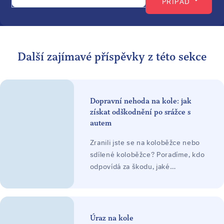
PŘÍPAD
Další zajímavé příspěvky z této sekce
Dopravní nehoda na kole: jak
získat odškodnění po srážce s
autem
Zranili jste se na koloběžce nebo
sdílené koloběžce? Poradíme, kdo
odpovídá za škodu, jaké
odškodnění lze žádat a jak
postupovat. Posouzení zdarma.
Úraz na kole