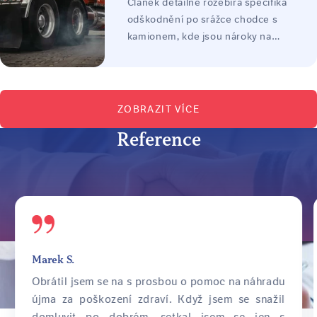
Článek detailně rozebírá specifika
praktických příkladů z praxe.
odškodnění po srážce chodce s
kamionem, kde jsou nároky na
majetkovou i nemajetkovou újmu
často zásadnější kvůli devastačním
následkům střetu. Text vysvětluje
proces dosažení spravedlivé
ZOBRAZIT VÍCE
náhrady, význam dat z tachografu a
Reference
rozsah odpovědnosti dopravních
firem.
Marek S.
Obrátil jsem se na s prosbou o pomoc na náhradu
újma za poškození zdraví. Když jsem se snažil