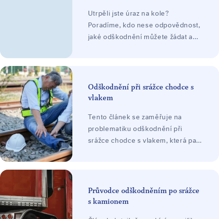
Utrpěli jste úraz na kole?
Poradíme, kdo nese odpovědnost,
jaké odškodnění můžete žádat a
jak postupovat při uplatnění
nároku. Konzultace zdarma.
Odškodnění při srážce chodce s
vlakem
Tento článek se zaměřuje na
problematiku odškodnění při
srážce chodce s vlakem, která patří
k nejzávažnějším dopravním
nehodám s často fatálními
následky. Vysvětluje právní rámec
odpovědnosti, možnosti uplatnění
Průvodce odškodněním po srážce
nároků i klíčové faktory, které
s kamionem
ovlivňují výši odškodnění, včetně