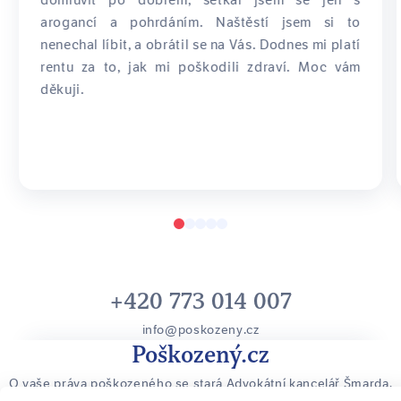
domluvit po dobrém, setkal jsem se jen s
arogancí a pohrdáním. Naštěstí jsem si to
nenechal líbit, a obrátil se na Vás. Dodnes mi platí
rentu za to, jak mi poškodili zdraví. Moc vám
děkuji.
+420 773 014 007
info@poskozeny.cz
Poškozený.cz
O vaše práva poškozeného se stará Advokátní kancelář Šmarda,