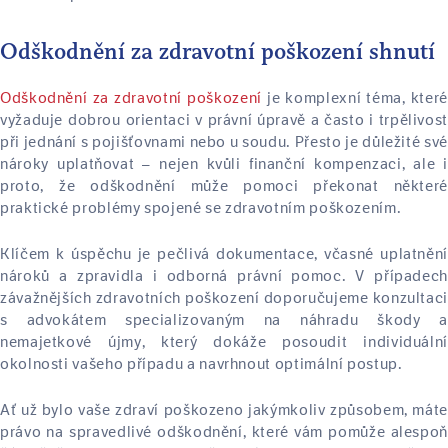
Odškodnění za zdravotní poškození shnutí
Odškodnění za zdravotní poškození
je komplexní téma, které
vyžaduje dobrou orientaci v právní úpravě a často i trpělivost
při jednání s pojišťovnami nebo u soudu. Přesto je důležité své
nároky uplatňovat – nejen kvůli finanční kompenzaci, ale i
proto, že odškodnění může pomoci překonat některé
praktické problémy spojené se zdravotním poškozením.
Klíčem k úspěchu je pečlivá dokumentace, včasné uplatnění
nároků a zpravidla i odborná právní pomoc. V případech
závažnějších zdravotních poškození doporučujeme konzultaci
s advokátem specializovaným na náhradu škody a
nemajetkové újmy, který dokáže posoudit individuální
okolnosti vašeho případu a navrhnout optimální postup.
Ať už bylo vaše zdraví poškozeno jakýmkoliv způsobem, máte
právo na spravedlivé odškodnění, které vám pomůže alespoň