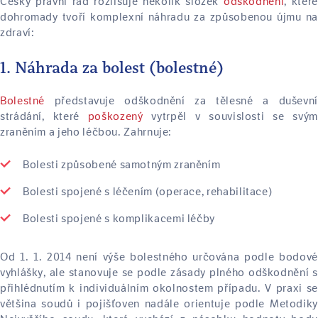
Český právní řád rozlišuje několik složek
odškodnění
, které
dohromady tvoří komplexní náhradu za způsobenou újmu na
zdraví:
1. Náhrada za bolest (bolestné)
Bolestné
představuje odškodnění za tělesné a duševní
strádání, které
poškozený
vytrpěl v souvislosti se svým
zraněním a jeho léčbou. Zahrnuje:
Bolesti způsobené samotným zraněním
Bolesti spojené s léčením (operace, rehabilitace)
Bolesti spojené s komplikacemi léčby
Od 1. 1. 2014 není výše bolestného určována podle bodové
vyhlášky, ale stanovuje se podle zásady plného odškodnění s
přihlédnutím k individuálním okolnostem případu. V praxi se
většina soudů i pojišťoven nadále orientuje podle Metodiky