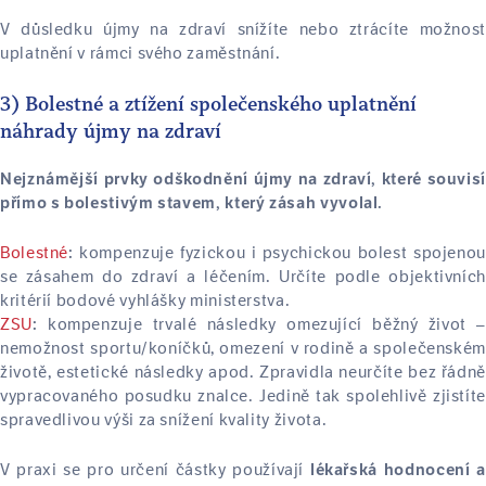
V důsledku újmy na zdraví snížíte nebo ztrácíte možnost
uplatnění v rámci svého zaměstnání.
3) Bolestné a ztížení společenského uplatnění
náhrady újmy na zdraví
Nejznámější prvky odškodnění újmy na zdraví, které souvisí
přímo s bolestivým stavem, který zásah vyvolal.
Bolestné
kompenzuje fyzickou i psychickou bolest spojenou
:
se zásahem do zdraví a léčením. Určíte podle objektivních
kritérií bodové vyhlášky ministerstva.
ZSU
kompenzuje trvalé následky omezující běžný život –
:
nemožnost sportu/koníčků, omezení v rodině a společenském
životě, estetické následky apod. Zpravidla neurčíte bez řádně
vypracovaného posudku znalce. Jedině tak spolehlivě zjistíte
spravedlivou výši za snížení kvality života.
V praxi se pro určení částky používají
lékařská hodnocení a