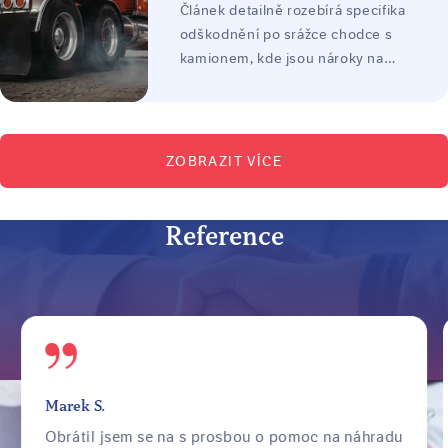
Článek detailně rozebírá specifika
praktických příkladů z praxe.
odškodnění po srážce chodce s
kamionem, kde jsou nároky na
majetkovou i nemajetkovou újmu
často zásadnější kvůli devastačním
následkům střetu. Text vysvětluje
proces dosažení spravedlivé
ZOBRAZIT VÍCE
náhrady, význam dat z tachografu a
rozsah odpovědnosti dopravních
firem.
Reference
Marek S.
Obrátil jsem se na s prosbou o pomoc na náhradu