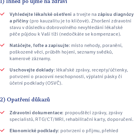
1) Ihned po újmě na zdraví
a trvejte na
Vyhledejte lékařské ošetření
zápisu diagnózy
(pro kauzalitu je to klíčové). Zhoršení zdravotní
a příčiny
stavu v důsledku dobrovolného nevyhledání lékařské
péče půjdou k Vaší tíži (nedočkáte se kompenzace).
místo nehody, poranění,
Natáčejte, foťte a zapisujte:
poškozené věci, průběh hojení, seznamy svědků,
kamerové záznamy.
lékařské zprávy, recepty/účtenky,
Uschovejte doklady:
potvrzení o pracovní neschopnosti, výplatní pásky či
účetní podklady (OSVČ).
2) Opatření důkazů
propouštěcí zprávy, zprávy
Zdravotní dokumentace:
specialistů, RTG/CT/MRI, rehabilitační karty, doporučení.
potvrzení o příjmu, přehled
Ekonomické podklady: