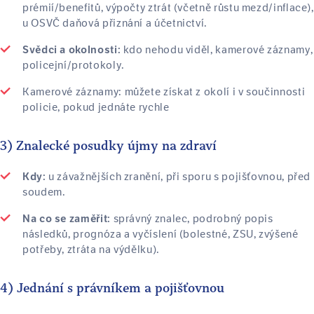
prémií/benefitů, výpočty ztrát (včetně růstu mezd/inflace),
u OSVČ daňová přiznání a účetnictví.
kdo nehodu viděl, kamerové záznamy,
Svědci a okolnosti:
policejní/protokoly.
Kamerové záznamy: můžete získat z okolí i v součinnosti
policie, pokud jednáte rychle
3) Znalecké posudky újmy na zdraví
u závažnějších zranění, při sporu s pojišťovnou, před
Kdy:
soudem.
správný znalec, podrobný popis
Na co se zaměřit:
následků, prognóza a vyčíslení (bolestné, ZSU, zvýšené
potřeby, ztráta na výdělku).
4) Jednání s právníkem a pojišťovnou