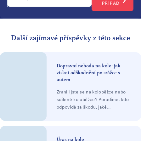
PŘÍPAD
Další zajímavé příspěvky z této sekce
Dopravní nehoda na kole: jak
získat odškodnění po srážce s
autem
Zranili jste se na koloběžce nebo
sdílené koloběžce? Poradíme, kdo
odpovídá za škodu, jaké
odškodnění lze žádat a jak
postupovat. Posouzení zdarma.
Úraz na kole