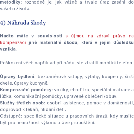
; rozhodné je, jak vážně a trvale úraz zasáhl do
metodiky
vašeho života.
4) Náhrada škody
s újmou na zdraví právo na
Nadto máte v souvislosti
kompenzaci
jiné materiální škoda, která v jejím důsledku
vznikla.
Poškození věci: například při pádu jste ztratili mobilní telefon
bezbariérové vstupy, výtahy, koupelny, širší
Úpravy bydlení:
dveře, úpravy kuchyně.
vozíky, chodítka, speciální matrace a
Kompenzační pomůcky:
lůžka, komunikační pomůcky, upravené oblečení/obuv.
osobní asistence, pomoc v domácnosti,
Služby třetích osob:
doprovod k lékaři, hlídání dětí.
Odstupné: specifické situace u pracovních úrazů, kdy musíte
být pro nemožnost výkonu práce propuštěni.