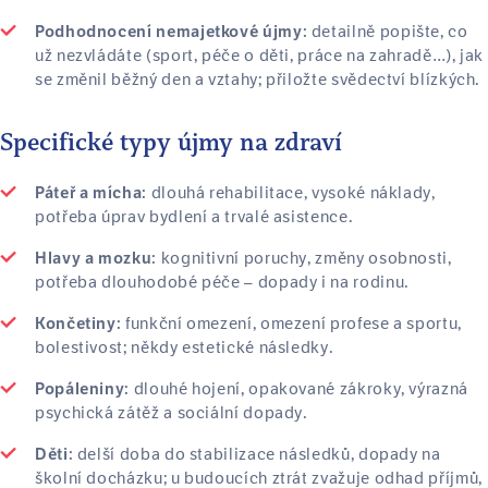
detailně popište, co
Podhodnocení nemajetkové újmy:
už nezvládáte (sport, péče o děti, práce na zahradě…), jak
se změnil běžný den a vztahy; přiložte svědectví blízkých.
Specifické typy újmy na zdraví
dlouhá rehabilitace, vysoké náklady,
Páteř a mícha:
potřeba úprav bydlení a trvalé asistence.
kognitivní poruchy, změny osobnosti,
Hlavy a mozku:
potřeba dlouhodobé péče – dopady i na rodinu.
funkční omezení, omezení profese a sportu,
Končetiny:
bolestivost; někdy estetické následky.
dlouhé hojení, opakované zákroky, výrazná
Popáleniny:
psychická zátěž a sociální dopady.
delší doba do stabilizace následků, dopady na
Děti:
školní docházku; u budoucích ztrát zvažuje odhad příjmů,