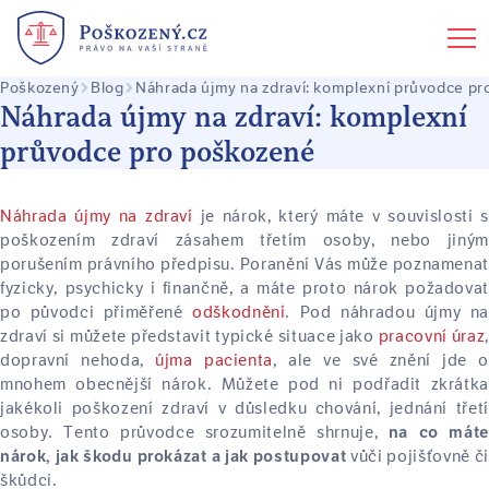
Poškozený
Blog
Náhrada újmy na zdraví: komplexní průvodce p
Náhrada újmy na zdraví: komplexní
průvodce pro poškozené
Náhrada újmy na zdraví
je nárok, který máte v souvislosti s
poškozením zdraví zásahem třetím osoby, nebo jiným
porušením právního předpisu. Poranění Vás může poznamenat
fyzicky, psychicky i finančně, a máte proto nárok požadovat
po původci přiměřené
odškodnění
. Pod náhradou újmy na
zdraví si můžete představit typické situace jako
pracovní úraz
,
dopravní nehoda,
újma pacienta
, ale ve své znění jde o
mnohem obecnější nárok. Můžete pod ni podřadit zkrátka
jakékoli poškození zdraví v důsledku chování, jednání třetí
osoby. Tento průvodce srozumitelně shrnuje,
na co máte
vůči pojišťovně či
nárok, jak škodu prokázat a jak postupovat
škůdci.