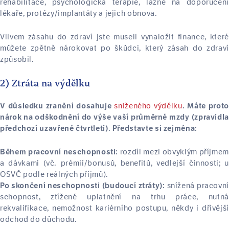
rehabilitace, psychologická terapie, lázně na doporučení
lékaře, protézy/implantáty a jejich obnova.
Vlivem zásahu do zdraví jste museli vynaložit finance, které
můžete zpětně nárokovat po škůdci, který zásah do zdraví
způsobil.
2) Ztráta na výdělku
sníženého výdělku
V důsledku zranění dosahuje
. Máte prot
nárok na odškodnění do výše vaší průměrné mzdy (zpravidla
předchozí uzavřené čtvrtletí). Představte si zejména:
rozdíl mezi obvyklým příjmem
Během pracovní neschopnosti:
a dávkami (vč. prémií/bonusů, benefitů, vedlejší činnosti; u
OSVČ podle reálných příjmů).
snížená pracovní
Po skončení neschopnosti (budoucí ztráty):
schopnost, ztížené uplatnění na trhu práce, nutná
rekvalifikace, nemožnost kariérního postupu, někdy i dřívější
odchod do důchodu.