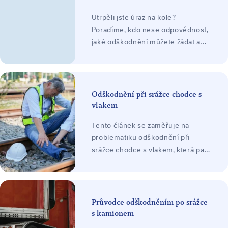
Utrpěli jste úraz na kole?
Poradíme, kdo nese odpovědnost,
jaké odškodnění můžete žádat a
jak postupovat při uplatnění
nároku. Konzultace zdarma.
Odškodnění při srážce chodce s
vlakem
Tento článek se zaměřuje na
problematiku odškodnění při
srážce chodce s vlakem, která patří
k nejzávažnějším dopravním
nehodám s často fatálními
následky. Vysvětluje právní rámec
odpovědnosti, možnosti uplatnění
Průvodce odškodněním po srážce
nároků i klíčové faktory, které
s kamionem
ovlivňují výši odškodnění, včetně