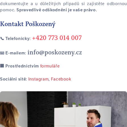
dokumentujte a u důležitých případů si zajistěte odbornou
pomoc.
Spravedlivé odškodnění je vaše právo.
Kontakt Poškozený
+420 773 014 007
📞 Telefonicky:
info@poskozeny.cz
📧 E-mailem:
formuláře
🏢 Prostřednictvím
Instagram
Facebook
Sociální sítě:
,