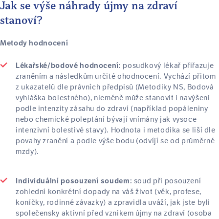
Jak se výše náhrady újmy na zdraví
stanoví?
Metody hodnocení
posudkový lékař přiřazuje
Lékařské/bodové hodnocení:
zraněním a následkům určité ohodnocení. Vychází přitom
z ukazatelů dle právních předpisů (Metodiky NS, Bodová
vyhláška bolestného), nicméně může stanovit i navýšení
podle intenzity zásahu do zdraví (například popáleniny
nebo chemické poleptání bývají vnímány jak vysoce
intenzivní bolestivé stavy). Hodnota i metodika se liší dle
povahy zranění a podle výše bodu (odvíjí se od průměrné
mzdy).
soud při posouzení
Individuální posouzení soudem:
zohlední konkrétní dopady na váš život (věk, profese,
koníčky, rodinné závazky) a zpravidla uváží, jak jste byli
společensky aktivní před vznikem újmy na zdraví (osoba